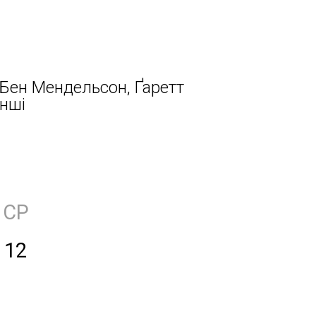
, Бен Мендельсон, Ґаретт
інші
СР
12