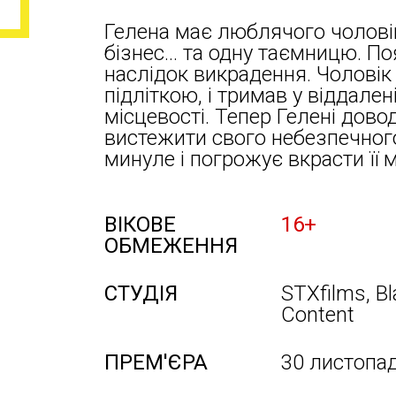
Гелена має люблячого чоловік
бізнес… та одну таємницю. Поя
наслідок викрадення. Чоловік 
підліткою, і тримав у віддален
місцевості. Тепер Гелені дово
вистежити свого небезпечного
минуле і погрожує вкрасти її 
ВІКОВЕ
16+
ОБМЕЖЕННЯ
СТУДІЯ
STXfilms, B
Content
ПРЕМ'ЄРА
30 листопа