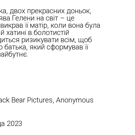
а, двох прекрасних доньок,
ва Гелени на світ – це
викрав її матір, коли вона була
ій хатині в болотистій
диться ризикувати всім, щоб
 батька, який сформував її
майбутнє.
lack Bear Pictures, Anonymous
да 2023