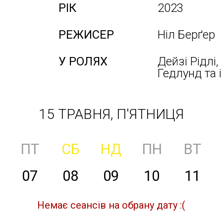
РІК
2023
РЕЖИСЕР
Ніл Берґер
У РОЛЯХ
Дейзі Рідлі
Гедлунд та 
15 ТРАВНЯ, П'ЯТНИЦЯ
ПТ
СБ
НД
ПН
ВТ
07
08
09
10
11
Немає сеансів на обрану дату :(