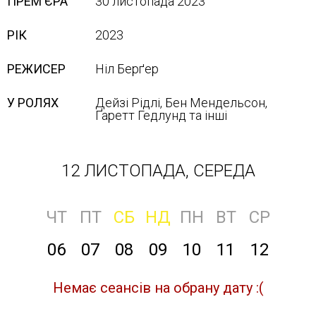
ПРЕМ'ЄРА
30 листопада 2023
РІК
2023
РЕЖИСЕР
Ніл Берґер
У РОЛЯХ
Дейзі Рідлі, Бен Мендельсон,
Ґаретт Гедлунд та інші
12 ЛИСТОПАДА, СЕРЕДА
ЧТ
ПТ
СБ
НД
ПН
ВТ
СР
06
07
08
09
10
11
12
Немає сеансів на обрану дату :(