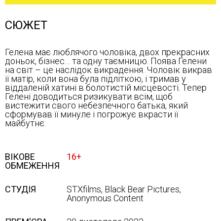
СЮЖЕТ
Гелена має люблячого чоловіка, двох прекрасних
доньок, бізнес… та одну таємницю. Поява Гелени
на світ – це наслідок викрадення. Чоловік викрав
її матір, коли вона була підліткою, і тримав у
віддаленій хатині в болотистій місцевості. Тепер
Гелені доводиться ризикувати всім, щоб
вистежити свого небезпечного батька, який
сформував її минуле і погрожує вкрасти її
майбутнє.
ВІКОВЕ
16+
ОБМЕЖЕННЯ
СТУДІЯ
STXfilms, Black Bear Pictures,
Anonymous Content