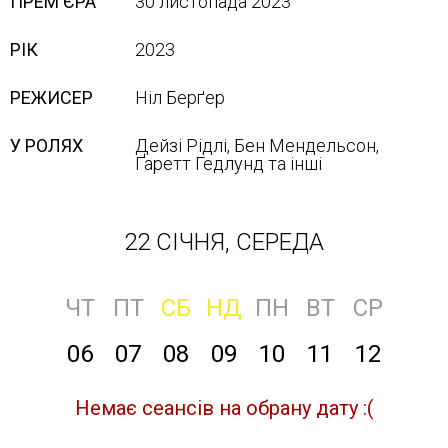
ПРЕМ'ЄРА
30 листопада 2023
РІК
2023
РЕЖИСЕР
Ніл Берґер
У РОЛЯХ
Дейзі Рідлі, Бен Мендельсон,
Ґаретт Гедлунд та інші
22 СІЧНЯ, СЕРЕДА
ЧТ
ПТ
СБ
НД
ПН
ВТ
СР
06
07
08
09
10
11
12
Немає сеансів на обрану дату :(