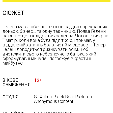
СЮЖЕТ
Гелена має люблячого чоловіка, двох прекрасних
доньок, бізнес… та одну таємницю. Поява Гелени
на світ – це наслідок викрадення. Чоловік викрав
її матір, коли вона була підліткою, і тримав у
віддаленій хатині в болотистій місцевості. Тепер
Гелені доводиться ризикувати всім, щоб
вистежити свого небезпечного батька, який
сформував її минуле і погрожує вкрасти її
майбутнє.
ВІКОВЕ
16+
ОБМЕЖЕННЯ
СТУДІЯ
STXfilms, Black Bear Pictures,
Anonymous Content