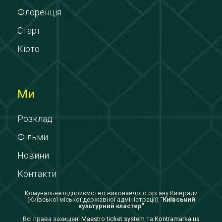
Флоренція
Старт
Кіото
Ми
Розклад
Фільми
Новини
Контакти
Комунальне підприємство виконавчого органу Київради
(Київської міської державної адміністрації)
"Київський
культурний кластер"
Всi права захищенi
Maestro ticket system
та
Kontramarka.ua