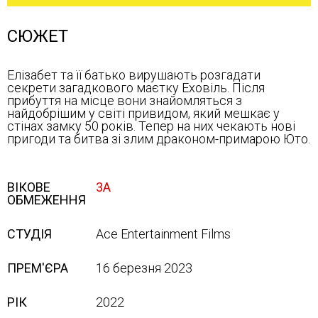
СЮЖЕТ
Елізабет та її батько вирушають розгадати
секрети загадкового маєтку Еховіль. Після
прибуття на місце вони знайомляться з
найдобрішим у світі привидом, який мешкає у
стінах замку 50 років. Тепер на них чекають нові
пригоди та битва зі злим драконом-примарою Юто.
ВІКОВЕ
3А
ОБМЕЖЕННЯ
СТУДІЯ
Ace Entertainment Films
ПРЕМ'ЄРА
16 березня 2023
РІК
2022