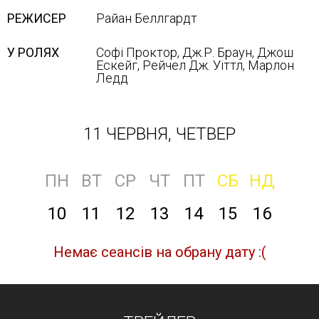
РЕЖИСЕР
Райан Беллгардт
У РОЛЯХ
Софі Проктор, Дж.Р. Браун, Джош
Ескейг, Рейчел Дж. Уіттл, Марлон
Ледд
11 ЧЕРВНЯ, ЧЕТВЕР
ПН
ВТ
СР
ЧТ
ПТ
СБ
НД
10
11
12
13
14
15
16
Немає сеансів на обрану дату :(