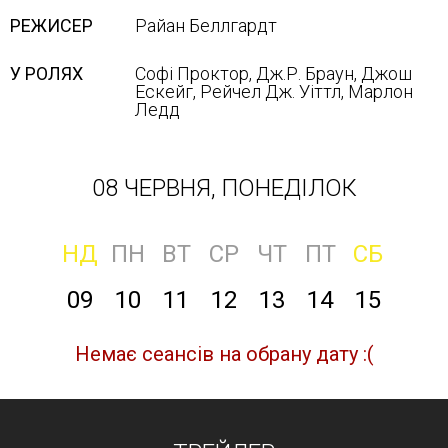
РЕЖИСЕР
Райан Беллгардт
У РОЛЯХ
Софі Проктор, Дж.Р. Браун, Джош
Ескейг, Рейчел Дж. Уіттл, Марлон
Ледд
08 ЧЕРВНЯ, ПОНЕДІЛОК
НД
ПН
ВТ
СР
ЧТ
ПТ
СБ
09
10
11
12
13
14
15
Немає сеансів на обрану дату :(