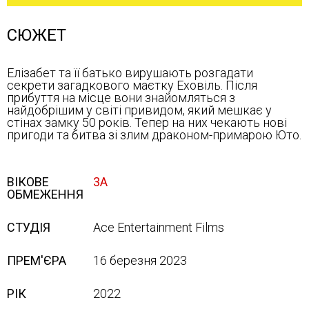
СЮЖЕТ
Елізабет та її батько вирушають розгадати
секрети загадкового маєтку Еховіль. Після
прибуття на місце вони знайомляться з
найдобрішим у світі привидом, який мешкає у
стінах замку 50 років. Тепер на них чекають нові
пригоди та битва зі злим драконом-примарою Юто.
ВІКОВЕ
3А
ОБМЕЖЕННЯ
СТУДІЯ
Ace Entertainment Films
ПРЕМ'ЄРА
16 березня 2023
РІК
2022