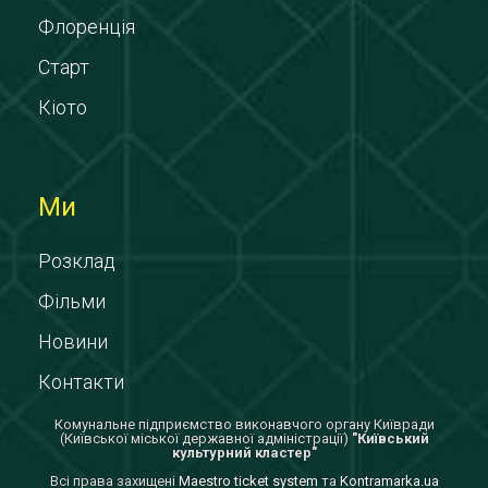
Флоренція
Старт
Кіото
Ми
Розклад
Фільми
Новини
Контакти
Комунальне підприємство виконавчого органу Київради
(Київської міської державної адміністрації)
"Київський
культурний кластер"
Всi права захищенi
Maestro ticket system
та
Kontramarka.ua