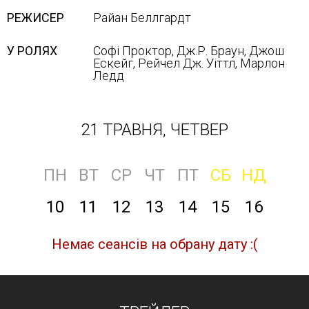
РЕЖИСЕР
Райан Беллгардт
У РОЛЯХ
Софі Проктор, Дж.Р. Браун, Джош
Ескейг, Рейчел Дж. Уіттл, Марлон
Ледд
21 ТРАВНЯ, ЧЕТВЕР
ПН
ВТ
СР
ЧТ
ПТ
СБ
НД
10
11
12
13
14
15
16
Немає сеансів на обрану дату :(