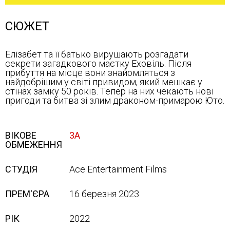
СЮЖЕТ
Елізабет та її батько вирушають розгадати
секрети загадкового маєтку Еховіль. Після
прибуття на місце вони знайомляться з
найдобрішим у світі привидом, який мешкає у
стінах замку 50 років. Тепер на них чекають нові
пригоди та битва зі злим драконом-примарою Юто.
ВІКОВЕ
3А
ОБМЕЖЕННЯ
СТУДІЯ
Ace Entertainment Films
ПРЕМ'ЄРА
16 березня 2023
РІК
2022