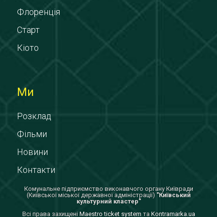
Флоренція
Старт
Кіото
Ми
Розклад
Фільми
Новини
Контакти
Комунальне підприємство виконавчого органу Київради
(Київської міської державної адміністрації)
"Київський
культурний кластер"
Всi права захищенi
Maestro ticket system
та
Kontramarka.ua