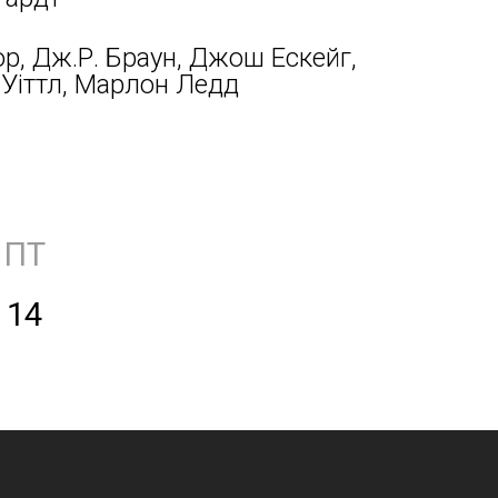
р, Дж.Р. Браун, Джош Ескейг,
 Уіттл, Марлон Ледд
ПТ
14