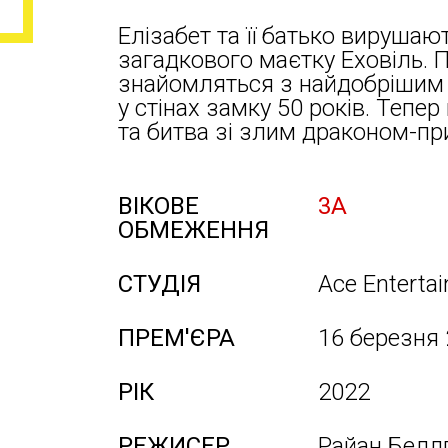
Елізабет та її батько вирушаю
загадкового маєтку Еховіль. П
знайомляться з найдобрішим 
у стінах замку 50 років. Тепер
та битва зі злим драконом-п
ВІКОВЕ
3А
ОБМЕЖЕННЯ
СТУДІЯ
Ace Enterta
ПРЕМ'ЄРА
16 березня
РІК
2022
РЕЖИСЕР
Райан Белл