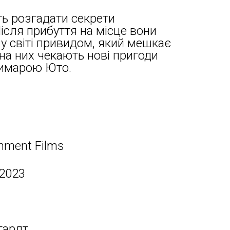
ть розгадати секрети
ісля прибуття на місце вони
у світі привидом, який мешкає
 на них чекають нові пригоди
римарою Юто.
inment Films
 2023
гардт