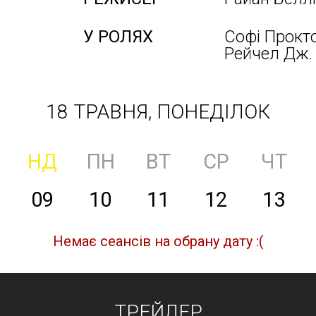
У РОЛЯХ
Софі Прокто
Рейчел Дж.
18 ТРАВНЯ, ПОНЕДІЛОК
НД
ПН
ВТ
СР
ЧТ
09
10
11
12
13
Немає сеансів на обрану дату :(
ТРЕЙЛЕР