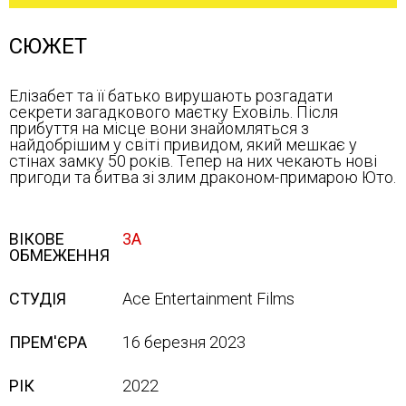
СЮЖЕТ
Елізабет та її батько вирушають розгадати
секрети загадкового маєтку Еховіль. Після
прибуття на місце вони знайомляться з
найдобрішим у світі привидом, який мешкає у
стінах замку 50 років. Тепер на них чекають нові
пригоди та битва зі злим драконом-примарою Юто.
ВІКОВЕ
3А
ОБМЕЖЕННЯ
СТУДІЯ
Ace Entertainment Films
ПРЕМ'ЄРА
16 березня 2023
РІК
2022