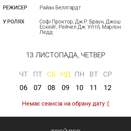
РЕЖИСЕР
Райан Беллгардт
У РОЛЯХ
Софі Проктор, Дж.Р. Браун, Джош
Ескейг, Рейчел Дж. Уіттл, Марлон
Ледд
13 ЛИСТОПАДА, ЧЕТВЕР
ЧТ
ПТ
СБ
НД
ПН
ВТ
СР
06
07
08
09
10
11
12
Немає сеансів на обрану дату :(