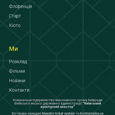
Флоренція
Старт
Кіото
Ми
Розклад
Фільми
Новини
Контакти
Комунальне підприємство виконавчого органу Київради
(Київської міської державної адміністрації)
"Київський
культурний кластер"
Всi права захищенi
Maestro ticket system
та
Kontramarka.ua