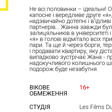
Не всі половинки – ідеальні! 
капосне і вередливе друге «я»
надзвичайно дотепні і в’їдлив
партнерів... Жанна завжди бу
залицяльників в університеті і
«я» в голові відмітало всіх пр
пари. Та ще й через борги, те
і продавати квартиру, яку діст
випадково зустрічає Жана - п
надокучливого колишнього шк
подорож буде незабутня.
ВІКОВЕ
16+
ОБМЕЖЕННЯ
СТУДІЯ
Les Films D