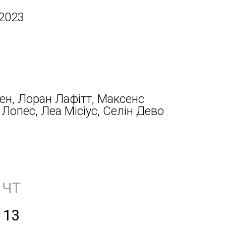
 2023
ен, Лоран Лафітт, Максенс
 Лопес, Леа Місіус, Селін Дево
ЧТ
13