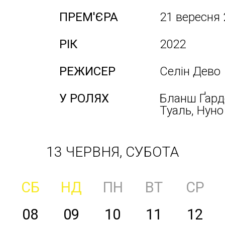
ПРЕМ'ЄРА
21 вересня
РІК
2022
РЕЖИСЕР
Селін Дево
У РОЛЯХ
Бланш Ґард
Туаль, Нуно
13 ЧЕРВНЯ, СУБОТА
СБ
НД
ПН
ВТ
СР
08
09
10
11
12