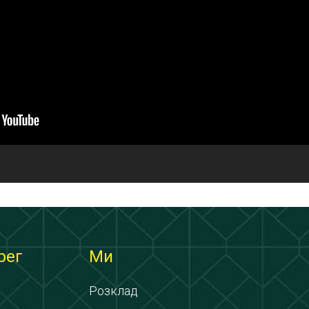
рег
Ми
Розклад