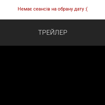
Немає сеансів на обрану дату :(
ТРЕЙЛЕР