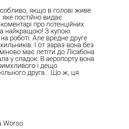
Особливо, якщо в голові живе
, яке постійно видає
і коментарі про потенційних
ла найкращою! З купою
 на роботі. Але вредне друге
ихильників. І от зараз вона без
рміново має летіти до Лісабона
ала у спадок. В аеропорту вона
римхливого і дещо
ільного друга… Що ж, ця
u Worso