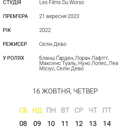
СТУДІЯ
Les Films Du Worso
ПРЕМ'ЄРА
21 вересня 2023
РІК
2022
РЕЖИСЕР
Селін Дево
У РОЛЯХ
Бланш Ґарден, Лоран Лафітт,
Максенс Туаль, Нуно Лопес, Леа
Місіус, Селін Дево
16 ЖОВТНЯ, ЧЕТВЕР
СБ
НД
ПН
ВТ
СР
ЧТ
ПТ
08
09
10
11
12
13
14