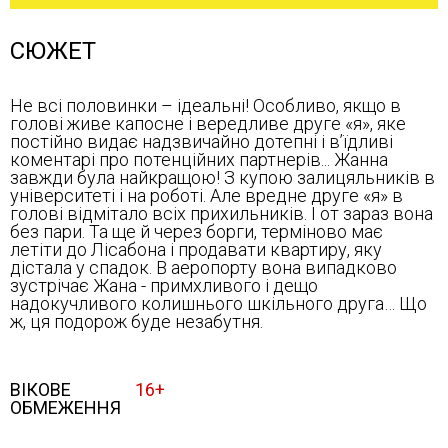
СЮЖЕТ
Не всі половинки – ідеальні! Особливо, якщо в
голові живе капосне і вередливе друге «я», яке
постійно видає надзвичайно дотепні і в’їдливі
коментарі про потенційних партнерів... Жанна
завжди була найкращою! З купою залицяльників в
університеті і на роботі. Але вредне друге «я» в
голові відмітало всіх прихильників. І от зараз вона
без пари. Та ще й через борги, терміново має
летіти до Лісабона і продавати квартиру, яку
дістала у спадок. В аеропорту вона випадково
зустрічає Жана - примхливого і дещо
надокучливого колишнього шкільного друга… Що
ж, ця подорож буде незабутня.
ВІКОВЕ
16+
ОБМЕЖЕННЯ