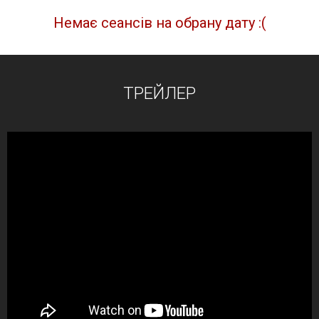
Немає сеансів на обрану дату :(
ТРЕЙЛЕР