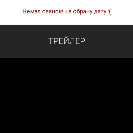
Немає сеансів на обрану дату :(
ТРЕЙЛЕР