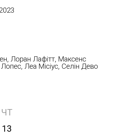
 2023
ен, Лоран Лафітт, Максенс
 Лопес, Леа Місіус, Селін Дево
ЧТ
13