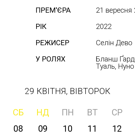
ПРЕМ'ЄРА
21 вересня
РІК
2022
РЕЖИСЕР
Селін Дево
У РОЛЯХ
Бланш Ґард
Туаль, Нуно
29 КВІТНЯ, ВІВТОРОК
СБ
НД
ПН
ВТ
СР
08
09
10
11
12