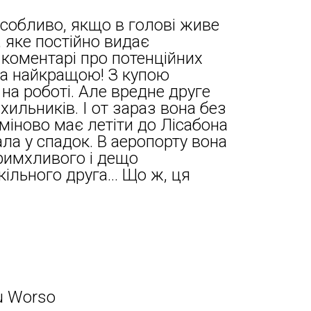
Особливо, якщо в голові живе
, яке постійно видає
і коментарі про потенційних
ла найкращою! З купою
 на роботі. Але вредне друге
ихильників. І от зараз вона без
рміново має летіти до Лісабона
ала у спадок. В аеропорту вона
римхливого і дещо
ільного друга… Що ж, ця
u Worso