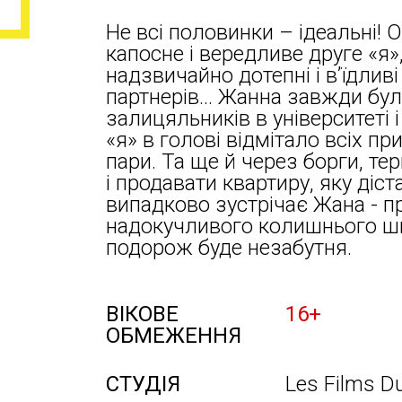
Не всі половинки – ідеальні! 
капосне і вередливе друге «я»
надзвичайно дотепні і в’їдлив
партнерів... Жанна завжди бу
залицяльників в університеті і
«я» в голові відмітало всіх пр
пари. Та ще й через борги, те
і продавати квартиру, яку діст
випадково зустрічає Жана - п
надокучливого колишнього шк
подорож буде незабутня.
ВІКОВЕ
16+
ОБМЕЖЕННЯ
СТУДІЯ
Les Films D