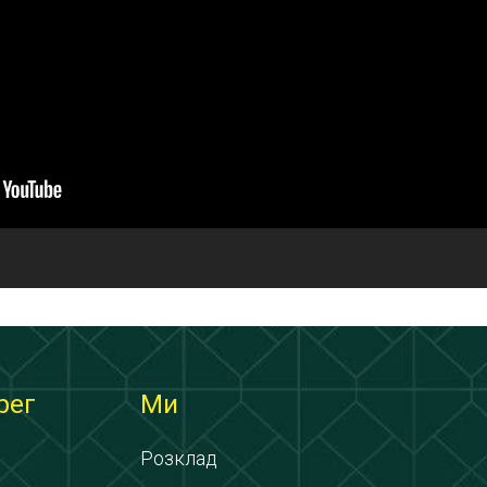
рег
Ми
Розклад