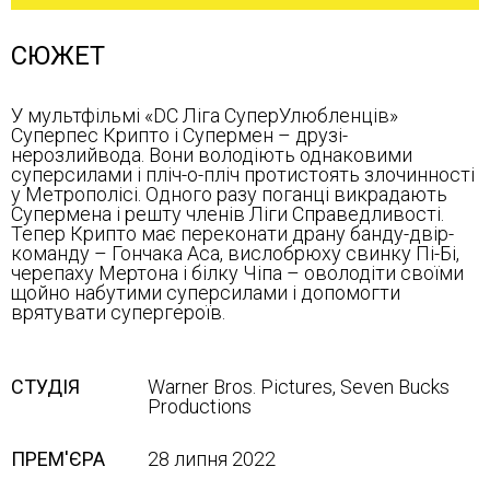
СЮЖЕТ
У мультфільмі «DC Ліга СуперУлюбленців»
Суперпес Крипто і Супермен – друзі-
нерозлийвода. Вони володіють однаковими
суперсилами і пліч-о-пліч протистоять злочинності
у Метрополісі. Одного разу поганці викрадають
Супермена і решту членів Ліги Справедливості.
Тепер Крипто має переконати драну банду-двір-
команду – Гончака Аса, вислобрюху свинку Пі-Бі,
черепаху Мертона і білку Чіпа – оволодіти своїми
щойно набутими суперсилами і допомогти
врятувати супергероїв.
СТУДІЯ
Warner Bros. Pictures, Seven Bucks
Productions
ПРЕМ'ЄРА
28 липня 2022