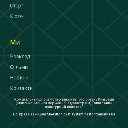
Старт
Кіото
Ми
Розклад
Фільми
Новини
Контакти
Комунальне підприємство виконавчого органу Київради
(Київської міської державної адміністрації)
"Київський
культурний кластер"
Всi права захищенi
Maestro ticket system
та
Kontramarka.ua