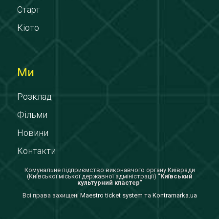
Старт
Кіото
Ми
Розклад
Фільми
Новини
Контакти
Комунальне підприємство виконавчого органу Київради
(Київської міської державної адміністрації)
"Київський
культурний кластер"
Всi права захищенi
Maestro ticket system
та
Kontramarka.ua