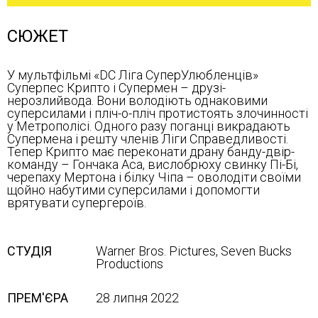
СЮЖЕТ
У мультфільмі «DC Ліга СуперУлюбленців»
Суперпес Крипто і Супермен – друзі-
нерозлийвода. Вони володіють однаковими
суперсилами і пліч-о-пліч протистоять злочинності
у Метрополісі. Одного разу поганці викрадають
Супермена і решту членів Ліги Справедливості.
Тепер Крипто має переконати драну банду-двір-
команду – Гончака Аса, вислобрюху свинку Пі-Бі,
черепаху Мертона і білку Чіпа – оволодіти своїми
щойно набутими суперсилами і допомогти
врятувати супергероїв.
СТУДІЯ
Warner Bros. Pictures, Seven Bucks
Productions
ПРЕМ'ЄРА
28 липня 2022