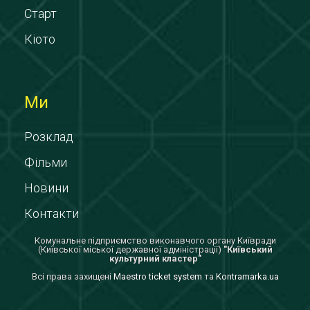
Старт
Кіото
Ми
Розклад
Фільми
Новини
Контакти
Комунальне підприємство виконавчого органу Київради
(Київської міської державної адміністрації)
"Київський
культурний кластер"
Всi права захищенi
Maestro ticket system
та
Kontramarka.ua