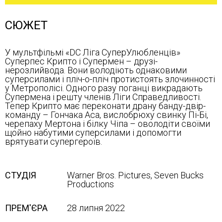
СЮЖЕТ
У мультфільмі «DC Ліга СуперУлюбленців»
Суперпес Крипто і Супермен – друзі-
нерозлийвода. Вони володіють однаковими
суперсилами і пліч-о-пліч протистоять злочинності
у Метрополісі. Одного разу поганці викрадають
Супермена і решту членів Ліги Справедливості.
Тепер Крипто має переконати драну банду-двір-
команду – Гончака Аса, вислобрюху свинку Пі-Бі,
черепаху Мертона і білку Чіпа – оволодіти своїми
щойно набутими суперсилами і допомогти
врятувати супергероїв.
СТУДІЯ
Warner Bros. Pictures, Seven Bucks
Productions
ПРЕМ'ЄРА
28 липня 2022