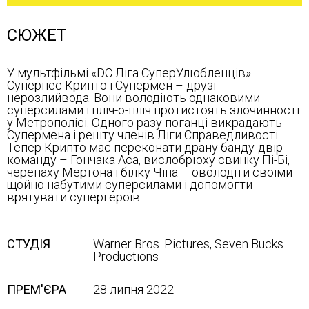
СЮЖЕТ
У мультфільмі «DC Ліга СуперУлюбленців»
Суперпес Крипто і Супермен – друзі-
нерозлийвода. Вони володіють однаковими
суперсилами і пліч-о-пліч протистоять злочинності
у Метрополісі. Одного разу поганці викрадають
Супермена і решту членів Ліги Справедливості.
Тепер Крипто має переконати драну банду-двір-
команду – Гончака Аса, вислобрюху свинку Пі-Бі,
черепаху Мертона і білку Чіпа – оволодіти своїми
щойно набутими суперсилами і допомогти
врятувати супергероїв.
СТУДІЯ
Warner Bros. Pictures, Seven Bucks
Productions
ПРЕМ'ЄРА
28 липня 2022