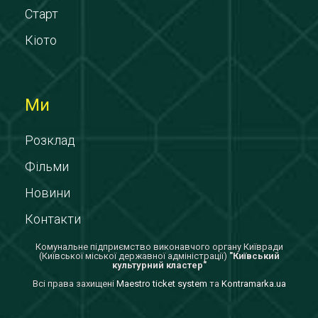
Старт
Кіото
Ми
Розклад
Фільми
Новини
Контакти
Комунальне підприємство виконавчого органу Київради
(Київської міської державної адміністрації)
"Київський
культурний кластер"
Всi права захищенi
Maestro ticket system
та
Kontramarka.ua