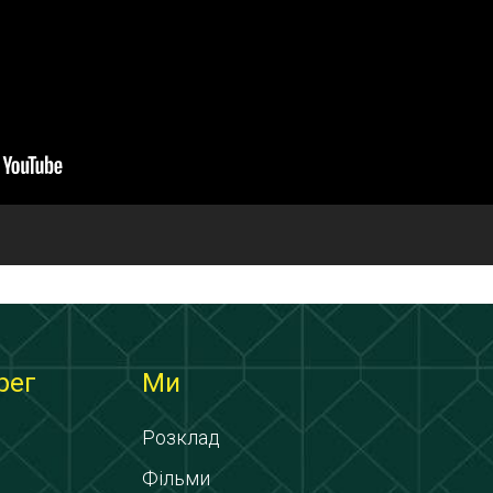
рег
Ми
Розклад
Фільми