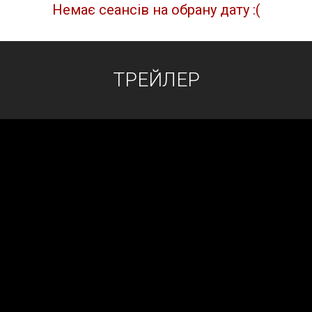
Немає сеансів на обрану дату :(
ТРЕЙЛЕР