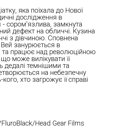
атку, яка поїхала до Нової
дичні дослідження в
й - сором'язлива, замкнута
ний дефект на обличчі. Кузина
іччі з дівчиною. Сповнена
 Вей занурюється в
а та працює над революційною
що може вилікувати її
ь дедалі темнішими та
етворюється на небезпечну
-кого, хто загрожує її справі
FluroBlack/Head Gear Films