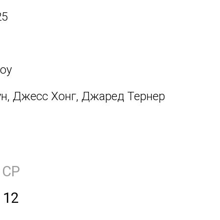
25
оу
н, Джесс Хонг, Джаред Тернер
СР
12