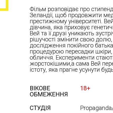
Фільм розповідає про стипенді
Зеландії, щоб продовжити ме
престижному університеті. Ве
дівчина, яка приховує генетич
Вей та її друзі уникають зустр
рішучості змінити свою долю,
дослідження покійного батьк
процедурою пересадки шкіри, 
обличчя. Експерименти стают
жорстокішими,а сама Вей пер
істоту, яка прагне усунути будь
ВІКОВЕ
18+
ОБМЕЖЕННЯ
СТУДІЯ
Propaganda/