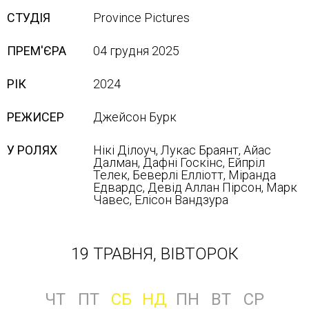
СТУДІЯ
Province Pictures
ПРЕМ'ЄРА
04 грудня 2025
РІК
2024
РЕЖИСЕР
Джейсон Бурк
У РОЛЯХ
Нікі Ділоуч, Лукас Браянт, Айас
Далман, Дафні Госкінс, Ейпріл
Телек, Беверлі Елліотт, Міранда
Едвардс, Девід Аллан Пірсон, Марк
Чавес, Елісон Вандзура
19 ТРАВНЯ, ВІВТОРОК
ЧТ
ПТ
СБ
НД
ПН
ВТ
СР