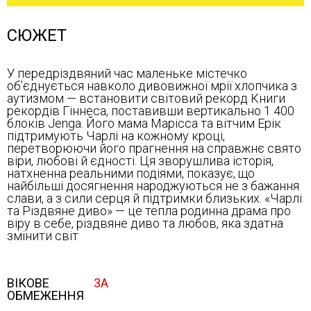
СЮЖЕТ
У передріздвяний час маленьке містечко
об’єднується навколо дивовижної мрії хлопчика з
аутизмом — встановити світовий рекорд Книги
рекордів Гіннеса, поставивши вертикально 1 400
блоків Jenga. Його мама Марісса та вітчим Ерік
підтримують Чарлі на кожному кроці,
перетворюючи його прагнення на справжнє свято
віри, любові й єдності. Ця зворушлива історія,
натхненна реальними подіями, показує, що
найбільші досягнення народжуються не з бажання
слави, а з сили серця й підтримки близьких. «Чарлі
та Різдвяне диво» — це тепла родинна драма про
віру в себе, різдвяне диво та любов, яка здатна
змінити світ
ВІКОВЕ
3A
ОБМЕЖЕННЯ