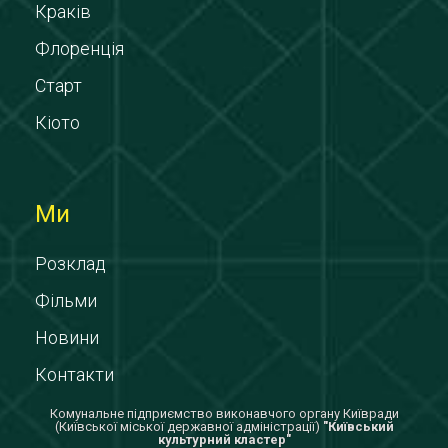
Краків
Флоренція
Старт
Кіото
Ми
Розклад
Фільми
Новини
Контакти
Комунальне підприємство виконавчого органу Київради
(Київської міської державної адміністрації)
"Київський
культурний кластер"