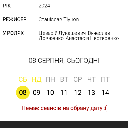
РІК
2024
РЕЖИСЕР
Станіслав Тіунов
У РОЛЯХ
Цезарій Лукашевич, Вячеслав
Довженко, Анастасія Нестеренко
08 СЕРПНЯ, СЬОГОДНІ
СБ
НД
ПН
ВТ
СР
ЧТ
ПТ
08
09
10
11
12
13
14
Немає сеансів на обрану дату :(