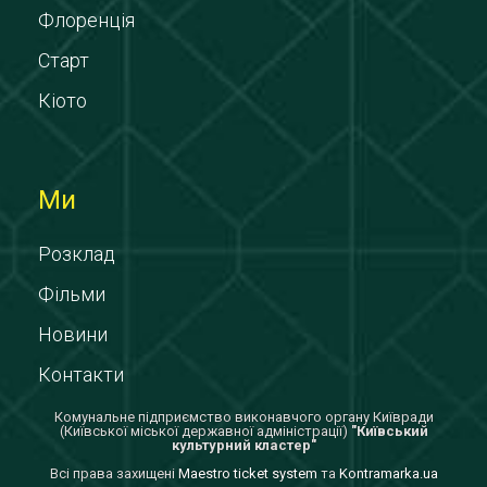
Флоренція
Старт
Кіото
Ми
Розклад
Фільми
Новини
Контакти
Комунальне підприємство виконавчого органу Київради
(Київської міської державної адміністрації)
"Київський
культурний кластер"
Всi права захищенi
Maestro ticket system
та
Kontramarka.ua