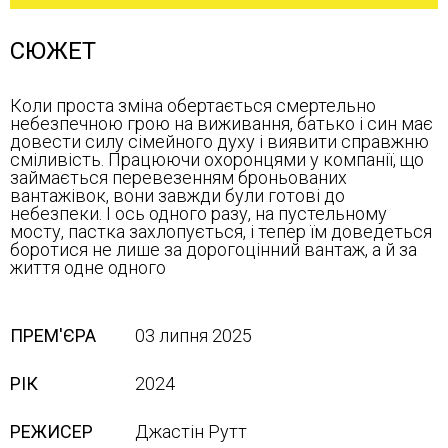
СЮЖЕТ
Коли проста зміна обертається смертельно
небезпечною грою на виживання, батько і син має
довести силу сімейного духу і виявити справжню
сміливість. Працюючи охоронцями у компанії, що
займається перевезенням броньованих
вантажівок, вони завжди були готові до
небезпеки. І ось одного разу, на пустельному
мосту, пастка захлопується, і тепер їм доведеться
боротися не лише за дорогоцінний вантаж, а й за
життя одне одного
ПРЕМ'ЄРА
03 липня 2025
РІК
2024
РЕЖИСЕР
Джастін Рутт