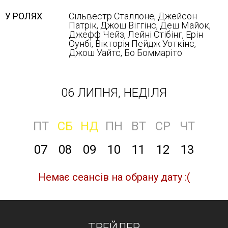
У РОЛЯХ
Сільвестр Сталлоне, Джейсон
Патрік, Джош Віггінс, Деш Майок,
Джефф Чейз, Лейні Стібінг, Ерін
Оунбі, Вікторія Пейдж Уоткінс,
Джош Уайтс, Бо Боммаріто
06 ЛИПНЯ, НЕДІЛЯ
ПТ
СБ
НД
ПН
ВТ
СР
ЧТ
07
08
09
10
11
12
13
Немає сеансів на обрану дату :(
ТРЕЙЛЕР