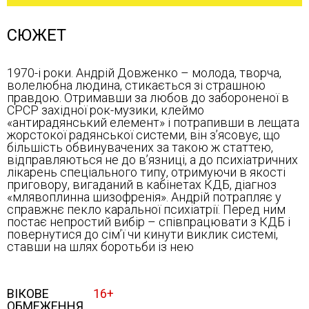
СЮЖЕТ
1970-і роки. Андрій Довженко – молода, творча,
волелюбна людина, стикається зі страшною
правдою. Отримавши за любов до забороненої в
СРСР західної рок-музики, клеймо
«антирадянський елемент» і потрапивши в лещата
жорстокої радянської системи, він з’ясовує, що
більшість обвинувачених за такою ж статтею,
відправляються не до в’язниці, а до психіатричних
лікарень спеціального типу, отримуючи в якості
приговору, вигаданий в кабінетах КДБ, діагноз
«млявоплинна шизофренія». Андрій потрапляє у
справжнє пекло каральної психіатрії. Перед ним
постає непростий вибір – співпрацювати з КДБ і
повернутися до сім’ї чи кинути виклик системі,
ставши на шлях боротьби із нею
ВІКОВЕ
16+
ОБМЕЖЕННЯ