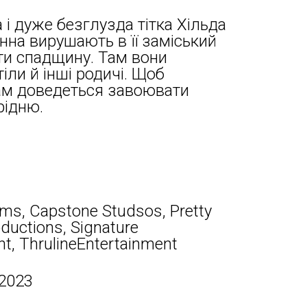
 і дуже безглузда тітка Хільда
анна вирушають в її заміський
ти спадщину. Там вони
іли й інші родичі. Щоб
рам доведеться завоювати
рідню.
lms, Capstone Studsos, Pretty
ductions, Signature
t, ThrulineEntertainment
 2023