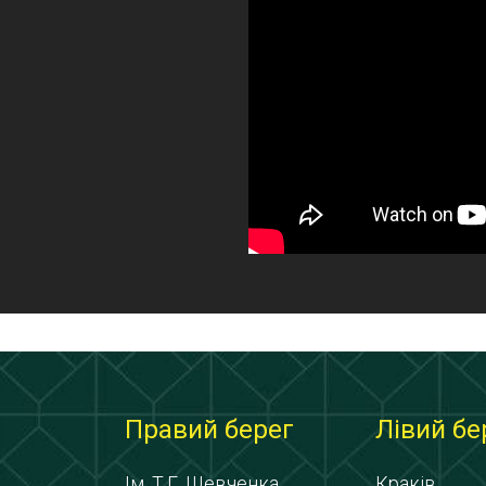
Правий берег
Лівий бе
Ім. Т.Г. Шевченка
Краків