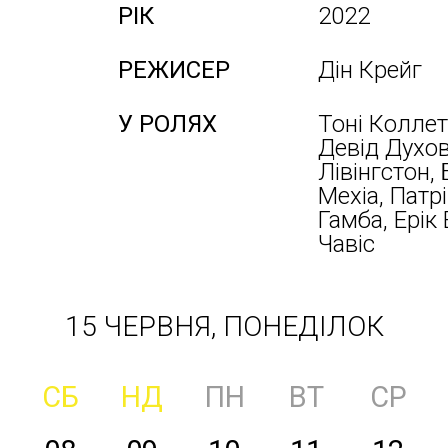
РІК
2022
РЕЖИСЕР
Дін Крейг
У РОЛЯХ
Тоні Коллет
Девід Духов
Лівінгстон,
Мехіа, Патрі
Гамба, Ерік 
Чавіс
15 ЧЕРВНЯ, ПОНЕДІЛОК
СБ
НД
ПН
ВТ
СР