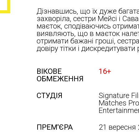
Дізнавшись, що їх дуже багата
захворіла, сестри Мейсі і Сав
маєток, сподіваючись отрима
виявляють, що в маєток налет
отримати бажані гроші, сест
довіру тітки і дискредитувати 
ВІКОВЕ
16+
ОБМЕЖЕННЯ
СТУДІЯ
Signature Fi
Matches Pro
Entertainmen
ПРЕМ'ЄРА
21 вересня