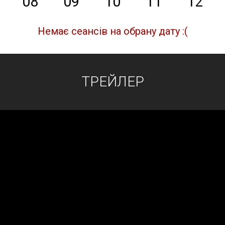
08
09
10
11
12
Немає сеансів на обрану дату :(
ТРЕЙЛЕР