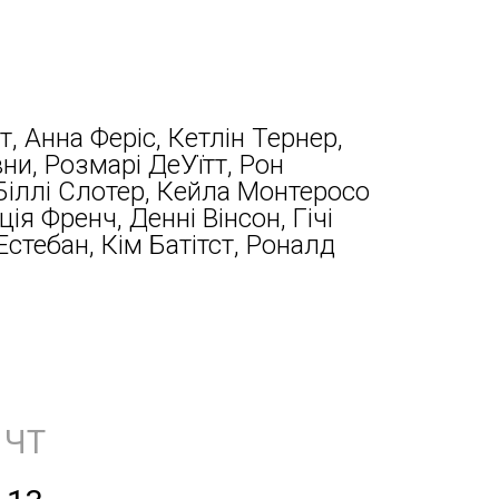
т, Анна Феріс, Кетлін Тернер,
ни, Розмарі ДеУїтт, Рон
 Біллі Слотер, Кейла Монтеросо
ція Френч, Денні Вінсон, Гічі
Естебан, Кім Батітст, Роналд
ЧТ