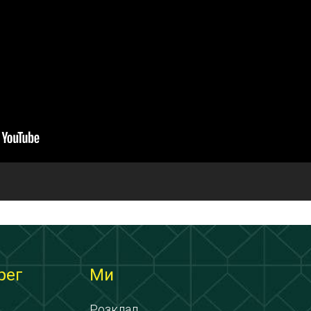
рег
Ми
Розклад