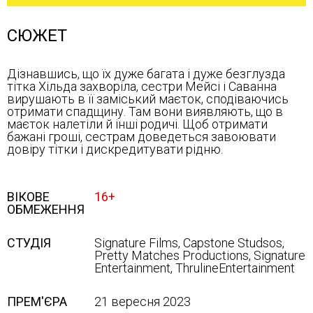
СЮЖЕТ
Дізнавшись, що їх дуже багата і дуже безглузда
тітка Хільда захворіла, сестри Мейсі і Саванна
вирушають в її заміський маєток, сподіваючись
отримати спадщину. Там вони виявляють, що в
маєток налетіли й інші родичі. Щоб отримати
бажані гроші, сестрам доведеться завоювати
довіру тітки і дискредитувати рідню.
ВІКОВЕ
16+
ОБМЕЖЕННЯ
СТУДІЯ
Signature Films, Capstone Studsos,
Pretty Matches Productions, Signature
Entertainment, ThrulineEntertainment
ПРЕМ'ЄРА
21 вересня 2023