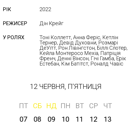
РІК
2022
РЕЖИСЕР
Дін Крейг
У РОЛЯХ
Тоні Коллетт, Анна Феріс, Кетлін
Тернер, Девід Духовни, Розмарі
ДеУїтт, Рон Лівінгстон, Біллі Слотер,
Кейла Монтеросо Мехіа, Патріція
Френч, Денні Вінсон, Гічі Гамба, Ерік
Естебан, Кім Батітст, Роналд Чавіс
12 ЧЕРВНЯ, П'ЯТНИЦЯ
ПТ
СБ
НД
ПН
ВТ
СР
ЧТ
07
08
09
10
11
12
13