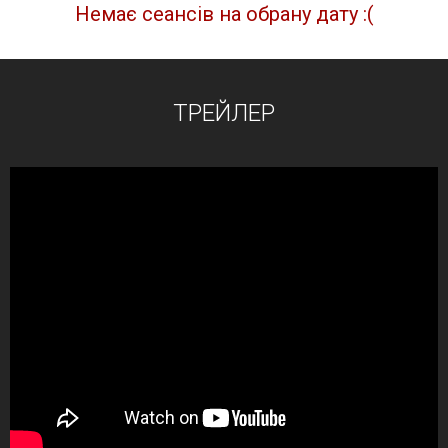
Немає сеансів на обрану дату :(
ТРЕЙЛЕР