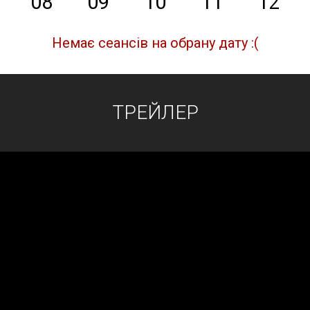
08
09
10
11
12
Немає сеансів на обрану дату :(
ТРЕЙЛЕР