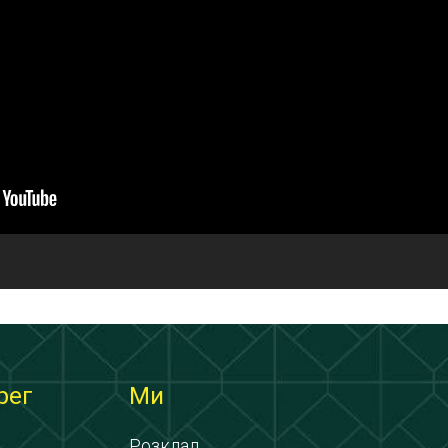
рег
Ми
Розклад