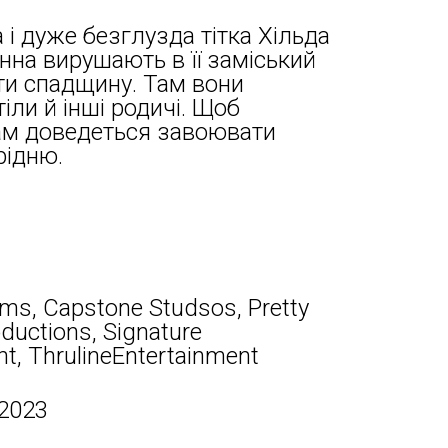
 і дуже безглузда тітка Хільда
анна вирушають в її заміський
ти спадщину. Там вони
іли й інші родичі. Щоб
рам доведеться завоювати
рідню.
lms, Capstone Studsos, Pretty
ductions, Signature
t, ThrulineEntertainment
 2023