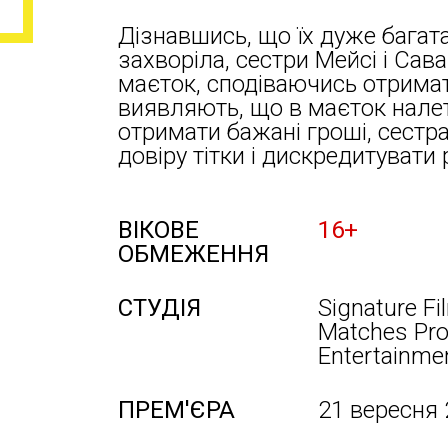
Дізнавшись, що їх дуже багата
захворіла, сестри Мейсі і Сав
маєток, сподіваючись отрима
виявляють, що в маєток налет
отримати бажані гроші, сест
довіру тітки і дискредитувати 
ВІКОВЕ
16+
ОБМЕЖЕННЯ
СТУДІЯ
Signature Fi
Matches Pro
Entertainmen
ПРЕМ'ЄРА
21 вересня