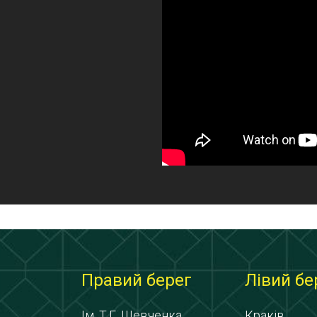
Правий берег
Лівий бе
Ім. Т.Г. Шевченка
Краків