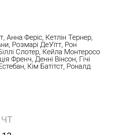
т, Анна Феріс, Кетлін Тернер,
ни, Розмарі ДеУїтт, Рон
 Біллі Слотер, Кейла Монтеросо
ція Френч, Денні Вінсон, Гічі
Естебан, Кім Батітст, Роналд
ЧТ