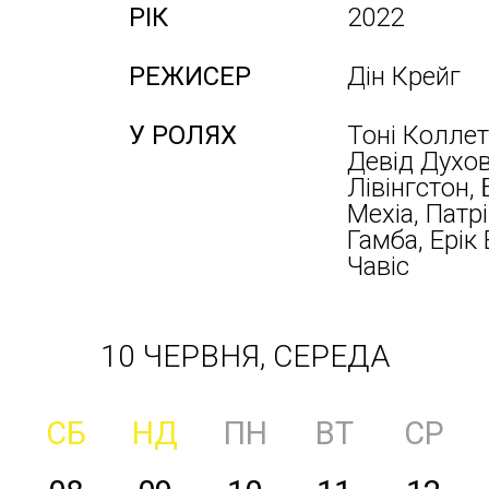
РІК
2022
РЕЖИСЕР
Дін Крейг
У РОЛЯХ
Тоні Коллет
Девід Духов
Лівінгстон,
Мехіа, Патрі
Гамба, Ерік 
Чавіс
10 ЧЕРВНЯ, СЕРЕДА
СБ
НД
ПН
ВТ
СР