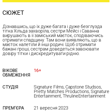
СЮЖЕТ
Дізнавшись, що їх дуже багата і дуже безглузда
тітка Хільда захворіла, сестри Мейсі і Саванна
вирушають в її заміський маєток, сподіваючись
отримати спадщину. Там вони виявляють, що в
маєток налетіли й інші родичі. Щоб отримати
бажані гроші, сестрам доведеться завоювати
довіру тітки і дискредитувати рідню.
ВІКОВЕ
16+
ОБМЕЖЕННЯ
СТУДІЯ
Signature Films, Capstone Studsos,
Pretty Matches Productions, Signature
Entertainment, ThrulineEntertainment
ПРЕМ'ЄРА
21 вересня 2023