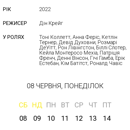
РІК
2022
РЕЖИСЕР
Дін Крейг
У РОЛЯХ
Тоні Коллетт, Анна Феріс, Кетлін
Тернер, Девід Духовни, Розмарі
ДеУїтт, Рон Лівінгстон, Біллі Слотер,
Кейла Монтеросо Мехіа, Патріція
Френч, Денні Вінсон, Гічі Гамба, Ерік
Естебан, Кім Батітст, Роналд Чавіс
08 ЧЕРВНЯ, ПОНЕДІЛОК
СБ
НД
ПН
ВТ
СР
ЧТ
ПТ
08
09
10
11
12
13
14