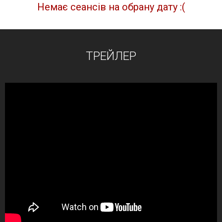
Немає сеансів на обрану дату :(
ТРЕЙЛЕР