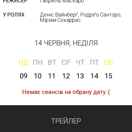
РЕЖИСЕР
Ґабріель Маскаро
У РОЛЯХ
Деніс Вайнберґ, Родріґо Санторо,
Міріам Сокаррас
14 ЧЕРВНЯ, НЕДІЛЯ
НД
ПН
ВТ
СР
ЧТ
ПТ
СБ
09
10
11
12
13
14
15
Немає сеансів на обрану дату :(
ТРЕЙЛЕР