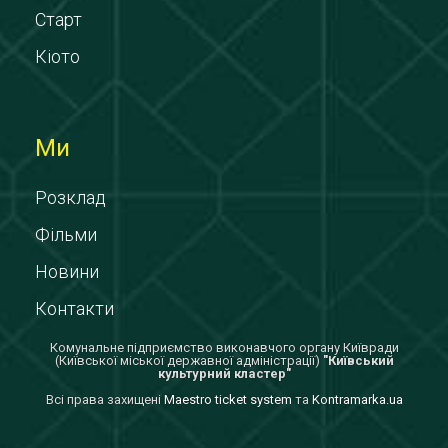
Старт
Кіото
Ми
Розклад
Фільми
Новини
Контакти
Комунальне підприємство виконавчого органу Київради
(Київської міської державної адміністрації)
"Київський
культурний кластер"
Всi права захищенi
Maestro ticket system
та
Kontramarka.ua