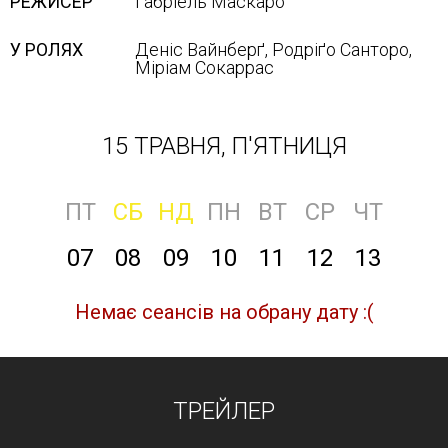
РЕЖИСЕР
Ґабріель Маскаро
У РОЛЯХ
Деніс Вайнберґ, Родріґо Санторо,
Міріам Сокаррас
15 ТРАВНЯ, П'ЯТНИЦЯ
ПТ
СБ
НД
ПН
ВТ
СР
ЧТ
07
08
09
10
11
12
13
Немає сеансів на обрану дату :(
ТРЕЙЛЕР