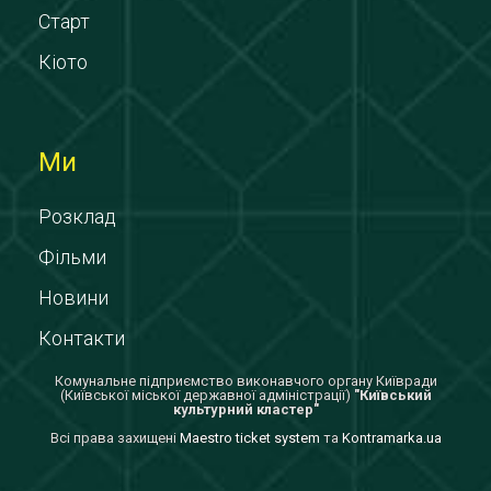
Старт
Кіото
Ми
Розклад
Фільми
Новини
Контакти
Комунальне підприємство виконавчого органу Київради
(Київської міської державної адміністрації)
"Київський
культурний кластер"
Всi права захищенi
Maestro ticket system
та
Kontramarka.ua