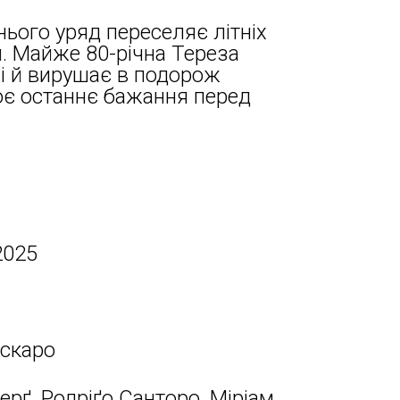
нього уряд переселяє літніх
. Майже 80-річна Тереза
і й вирушає в подорож
оє останнє бажання перед
2025
аскаро
ерґ, Родріґо Санторо, Міріам