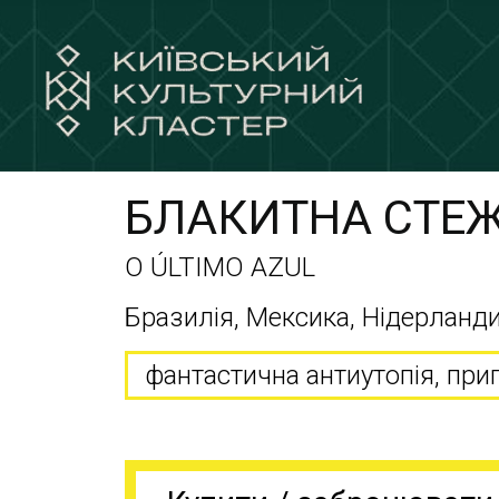
БЛАКИТНА СТЕ
O ÚLTIMO AZUL
Бразилія, Мексика, Нідерланди,
фантастична антиутопія, при