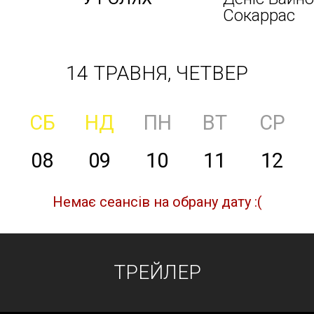
Сокаррас
14 ТРАВНЯ, ЧЕТВЕР
СБ
НД
ПН
ВТ
СР
08
09
10
11
12
Немає сеансів на обрану дату :(
ТРЕЙЛЕР