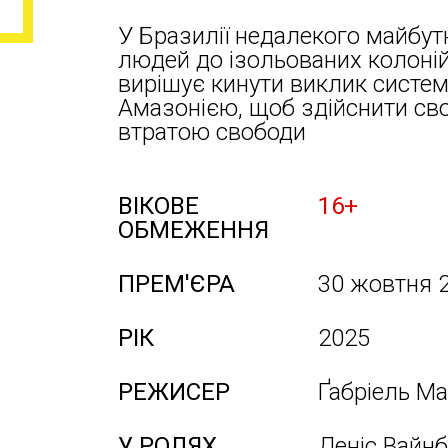
У Бразилії недалекого майбут
людей до ізольованих колоній
вирішує кинути виклик систем
Амазонією, щоб здійснити св
втратою свободи
ВІКОВЕ
16+
ОБМЕЖЕННЯ
ПРЕМ'ЄРА
30 жовтня 
РІК
2025
РЕЖИСЕР
Ґабріель М
У РОЛЯХ
Деніс Вайнб