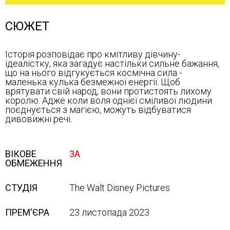
СЮЖЕТ
Історія розповідає про кмітливу дівчину-
ідеалістку, яка загадує настільки сильне бажання,
що на нього відгукується космічна сила -
маленька кулька безмежної енергії. Щоб
врятувати свій народ, вони протистоять лихому
королю. Адже коли воля однієї сміливої людини
поєднується з магією, можуть відбуватися
дивовижні речі.
ВІКОВЕ
3А
ОБМЕЖЕННЯ
СТУДІЯ
The Walt Disney Pictures
ПРЕМ'ЄРА
23 листопада 2023