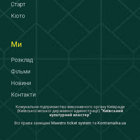
Старт
Кіото
Ми
Розклад
Фільми
Новини
Контакти
Комунальне підприємство виконавчого органу Київради
(Київської міської державної адміністрації)
"Київський
культурний кластер"
Всi права захищенi
Maestro ticket system
та
Kontramarka.ua