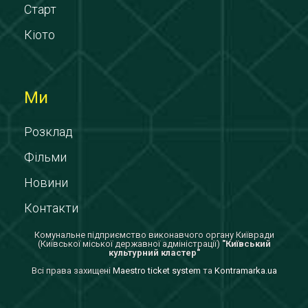
Старт
Кіото
Ми
Розклад
Фільми
Новини
Контакти
Комунальне підприємство виконавчого органу Київради
(Київської міської державної адміністрації)
"Київський
культурний кластер"
Всi права захищенi
Maestro ticket system
та
Kontramarka.ua