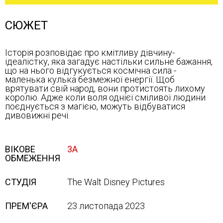
СЮЖЕТ
Історія розповідає про кмітливу дівчину-
ідеалістку, яка загадує настільки сильне бажання,
що на нього відгукується космічна сила -
маленька кулька безмежної енергії. Щоб
врятувати свій народ, вони протистоять лихому
королю. Адже коли воля однієї сміливої людини
поєднується з магією, можуть відбуватися
дивовижні речі.
ВІКОВЕ
3А
ОБМЕЖЕННЯ
СТУДІЯ
The Walt Disney Pictures
ПРЕМ'ЄРА
23 листопада 2023