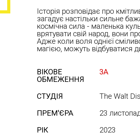
Історія розповідає про кмітлив
загадує настільки сильне баж
космічна сила - маленька кул
врятувати свій народ, вони п
Адже коли воля однієї смілив
магією, можуть відбуватися д
ВІКОВЕ
3А
ОБМЕЖЕННЯ
СТУДІЯ
The Walt Dis
ПРЕМ'ЄРА
23 листопа
РІК
2023