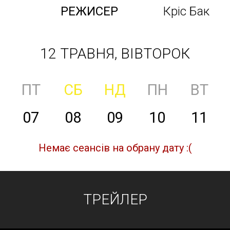
РЕЖИСЕР
Кріс Бак
12 ТРАВНЯ, ВІВТОРОК
ПТ
СБ
НД
ПН
ВТ
07
08
09
10
11
Немає сеансів на обрану дату :(
ТРЕЙЛЕР