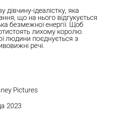
у дівчину-ідеалістку, яка
ання, що на нього відгукується
ька безмежної енергії. Щоб
ротистоять лихому королю.
ої людини поєднується з
ивовижні речі.
ney Pictures
да 2023