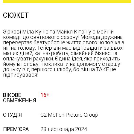
СЮЖЕТ
Зіркові Міла Куніс та Майкл Кітон у сімейній
комедії до святкового сезону! Молода дружина
перевертає безтурботне життя свого чоловіка з
ніг на голову. Тепер він має відповідати за двох
малих дітей, хатню роботу, сімейний бізнес та
оплачувати рахунки. Єдина ідея, яка приходить
йому в голову,- покликати на допомогу старшу
доньку від першого шлюбу, бо він на ТАКЕ не
підписувався!
ВІКОВЕ
16+
ОБМЕЖЕННЯ
СТУДІЯ
C2 Motion Picture Group
ПРЕМ'ЄРА
28 листопада 2024