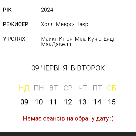
РІК
2024
РЕЖИСЕР
Холлі Меєрс-Шаєр
У РОЛЯХ
Майкл Кітон, Міла Куніс, Енді
МакДавелл
09 ЧЕРВНЯ, ВІВТОРОК
НД
ПН
ВТ
СР
ЧТ
ПТ
СБ
09
10
11
12
13
14
15
Немає сеансів на обрану дату :(