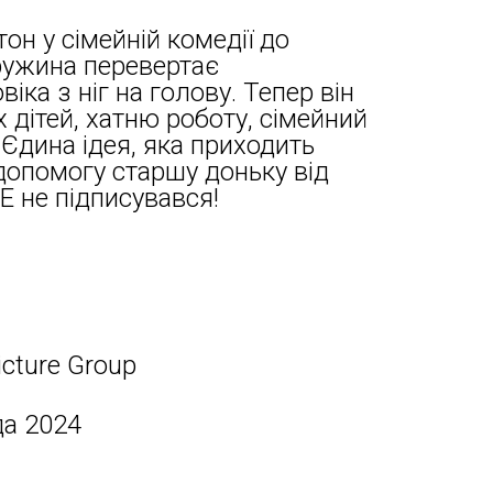
тон у сімейній комедії до
ружина перевертає
іка з ніг на голову. Тепер він
 дітей, хатню роботу, сімейний
 Єдина ідея, яка приходить
 допомогу старшу доньку від
Е не підписувався!
icture Group
да 2024