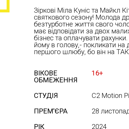
Зіркові Міла Куніс та Майкл Кі
святкового сезону! Молода д
безтурботне життя свого чолов
має відповідати за двох малих
бізнес та оплачувати рахунки.
йому в голову,- покликати на
першого шлюбу, бо він на ТАК
ВІКОВЕ
16+
ОБМЕЖЕННЯ
СТУДІЯ
C2 Motion P
ПРЕМ'ЄРА
28 листопа
РІК
2024