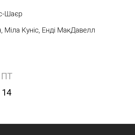
с-Шаєр
, Міла Куніс, Енді МакДавелл
ПТ
14