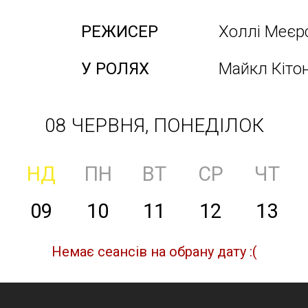
РЕЖИСЕР
Холлі Меєр
У РОЛЯХ
Майкл Кітон
08 ЧЕРВНЯ, ПОНЕДІЛОК
НД
ПН
ВТ
СР
ЧТ
09
10
11
12
13
Немає сеансів на обрану дату :(