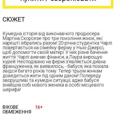
СЮЖЕТ
Кумедна історія від виконавчого продюсера
Мартіна Скорсезе про три покоління жінок, які
нарешті зібрались разом! 20-річна студентка Чарлі
повертається на сімейну ферму у Нью-Джерсі,
щоб допомогти своїй матері. У них різне бачення
життя: Чарлі вивчає фінанси, а Лаура вирощує
курей. Несподівано на фермі з’являється дивна
француженка, як виявилось, - бабуся, яка поїхала
звідси багато років тому. Тепер трьом жінкам
доведеться жити під одним дахом! Попереду
зворушливі та кумедні ситуації, адже бабуся
знайшла собі нового жениха в особі місцевого
шерифа!
ВІКОВЕ
16+
ОБМЕЖЕННЯ