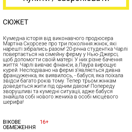
СЮЖЕТ
Кумедна історія від виконавчого продюсера
Мартіна Скорсезе про три покоління жінок, які
нарешті зібрались разом! 20-річна студентка Чарлі
повертається на сімейну ферму у Нью-Джерсі,
щоб допомогти своїй матері. У них різне бачення
життя: Чарлі вивчає фінанси, а Лаура вирощує
курей. Несподівано на фермі з’являється дивна
француженка, як виявилось, - бабуся, яка поїхала
звідси багато років тому. Тепер трьом жінкам
доведеться жити під одним дахом! Попереду
зворушливі та кумедні ситуації, адже бабуся
знайшла собі нового жениха в особі місцевого
шерифа!
ВІКОВЕ
16+
ОБМЕЖЕННЯ