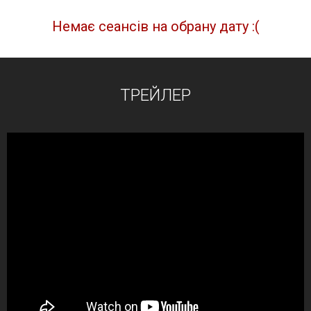
Немає сеансів на обрану дату :(
ТРЕЙЛЕР