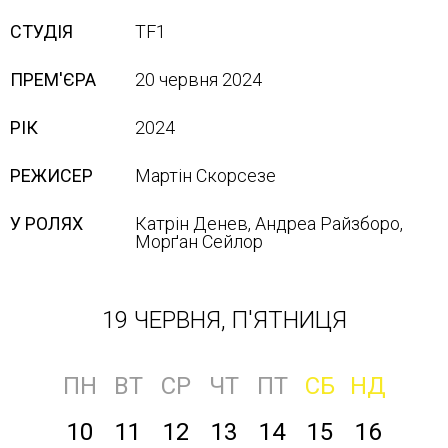
СТУДІЯ
TF1
ПРЕМ'ЄРА
20 червня 2024
РІК
2024
РЕЖИСЕР
Мартін Скорсезе
У РОЛЯХ
Катрін Денев, Андреа Райзборо,
Морґан Сейлор
19 ЧЕРВНЯ, П'ЯТНИЦЯ
ПН
ВТ
СР
ЧТ
ПТ
СБ
НД
10
11
12
13
14
15
16