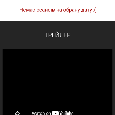
Немає сеансів на обрану дату :(
ТРЕЙЛЕР