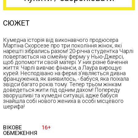
СЮЖЕТ
Кумедна історія від виконавчого продюсера
Мартіна Скорсезе про три покоління жінок, які
нарешті зібрались разом! 20-річна студентка Чарлі
повертається на сімейну ферму у Нью-Джерсі,
щоб допомогти своїй матері. У них різне бачення
життя: Чарлі вивчає фінанси, а Лаура вирощує
курей. Несподівано на фермі з’являється дивна
француженка, як виявилось, - бабуся, яка поїхала
звідси багато років тому. Тепер трьом жінкам
доведеться жити під одним дахом! Попереду
зворушливі та кумедні ситуації, адже бабуся
знайшла собі нового жениха в особі місцевого
шерифа!
ВІКОВЕ
16+
ОБМЕЖЕННЯ