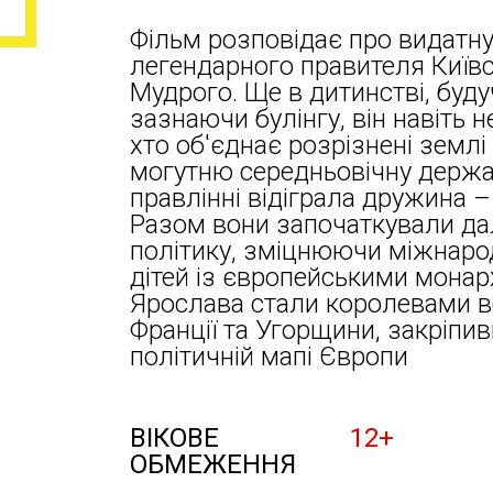
Фільм розповідає про видатну 
легендарного правителя Київс
Мудрого. Ще в дитинстві, буд
зазнаючи булінгу, він навіть 
хто об'єднає розрізнені землі
могутню середньовічну держа
правлінні відіграла дружина –
Разом вони започаткували да
політику, зміцнюючи міжнаро
дітей із європейськими монар
Ярослава стали королевами в
Франції та Угорщини, закріпив
політичній мапі Європи
ВІКОВЕ
12+
ОБМЕЖЕННЯ