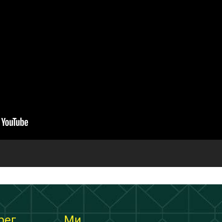
рег
Ми