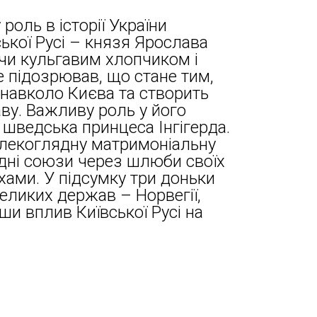
роль в історії України
ької Русі – князя Ярослава
учи кульгавим хлопчиком і
не підозрював, що стане тим,
 навколо Києва та створить
ву. Важливу роль у його
 шведська принцеса Інгігерда.
лекоглядну матримоніальну
дні союзи через шлюби своїх
хами. У підсумку три доньки
еликих держав – Норвегії,
ши вплив Київської Русі на