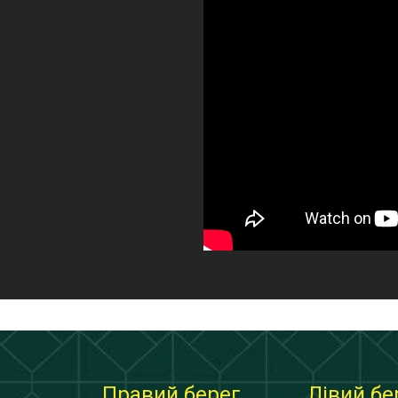
Правий берег
Лівий бе