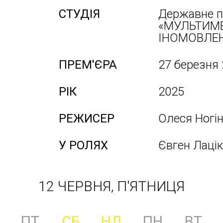
СТУДІЯ
Державне п
«МУЛЬТИМ
ІНОМОВЛЕН
ПРЕМ'ЄРА
27 березня
РІК
2025
РЕЖИСЕР
Олеся Ногі
У РОЛЯХ
Євген Лацік
12 ЧЕРВНЯ, П'ЯТНИЦЯ
ПТ
СБ
НД
ПН
ВТ