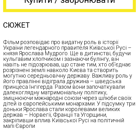
СЮЖЕТ
Фільм розповідає про видатну роль в історії
України легендарного правителя Київської Русі –
князя Ярослава Мудрого. Ще в дитинстві, будучи
кульгавим хлопчиком і зазнаючи булінгу, він
навіть не підозрював, що стане тим, хто об'єднає
розрізнені землі навколо Києва та створить
могутню середньовічну державу. Важливу роль у
його правлінні відіграла дружина – шведська
принцеса Інгігерда. Разом вони започаткували
далекоглядну матримоніальну політику,
зміцнюючи міжнародні союзи через шлюби своїх
дітей із європейськими монархами. У підсумку три
доньки Ярослава стали королевами великих
держав – Норвегії, Франції та Угорщини,
закріпивши вплив Київської Русі на політичній
мапі Європи