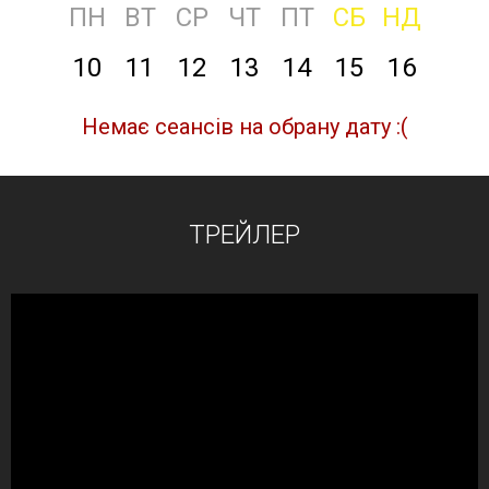
ПН
ВТ
СР
ЧТ
ПТ
СБ
НД
10
11
12
13
14
15
16
Немає сеансів на обрану дату :(
ТРЕЙЛЕР