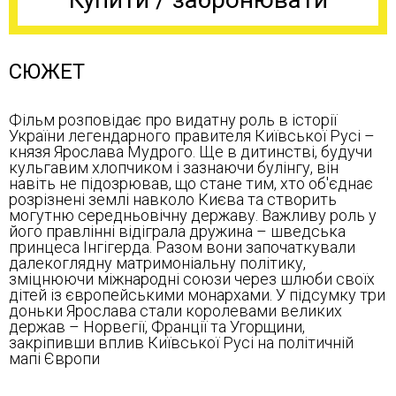
СЮЖЕТ
Фільм розповідає про видатну роль в історії
України легендарного правителя Київської Русі –
князя Ярослава Мудрого. Ще в дитинстві, будучи
кульгавим хлопчиком і зазнаючи булінгу, він
навіть не підозрював, що стане тим, хто об'єднає
розрізнені землі навколо Києва та створить
могутню середньовічну державу. Важливу роль у
його правлінні відіграла дружина – шведська
принцеса Інгігерда. Разом вони започаткували
далекоглядну матримоніальну політику,
зміцнюючи міжнародні союзи через шлюби своїх
дітей із європейськими монархами. У підсумку три
доньки Ярослава стали королевами великих
держав – Норвегії, Франції та Угорщини,
закріпивши вплив Київської Русі на політичній
мапі Європи