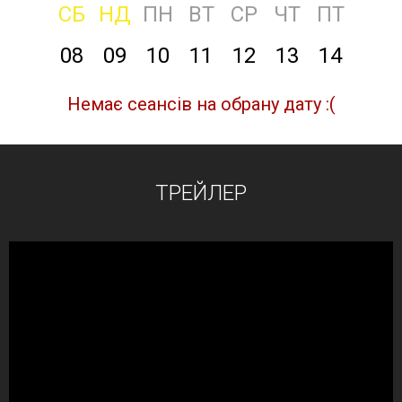
СБ
НД
ПН
ВТ
СР
ЧТ
ПТ
08
09
10
11
12
13
14
Немає сеансів на обрану дату :(
ТРЕЙЛЕР