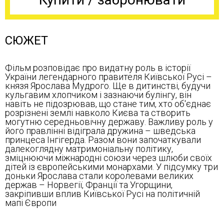
СЮЖЕТ
Фільм розповідає про видатну роль в історії
України легендарного правителя Київської Русі –
князя Ярослава Мудрого. Ще в дитинстві, будучи
кульгавим хлопчиком і зазнаючи булінгу, він
навіть не підозрював, що стане тим, хто об'єднає
розрізнені землі навколо Києва та створить
могутню середньовічну державу. Важливу роль у
його правлінні відіграла дружина – шведська
принцеса Інгігерда. Разом вони започаткували
далекоглядну матримоніальну політику,
зміцнюючи міжнародні союзи через шлюби своїх
дітей із європейськими монархами. У підсумку три
доньки Ярослава стали королевами великих
держав – Норвегії, Франції та Угорщини,
закріпивши вплив Київської Русі на політичній
мапі Європи