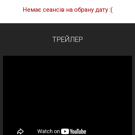
Немає сеансів на обрану дату :(
ТРЕЙЛЕР