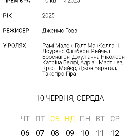
ПРЕМ'ЄРА
10 квітня 2025
РІК
2025
РЕЖИСЕР
Джеймс Говз
У РОЛЯХ
Рамі Малек, Голт МакКеллані,
Лоуренс Фішберн, Рейчел
Броснаген, Джуліанна Ніколсон,
Катріна Белфі, Адріан Мартінез,
Крісті Мейєр, Джон Бернтал,
Такегіро Гіра
10 ЧЕРВНЯ, СЕРЕДА
ЧТ
ПТ
СБ
НД
ПН
ВТ
СР
06
07
08
09
10
11
12