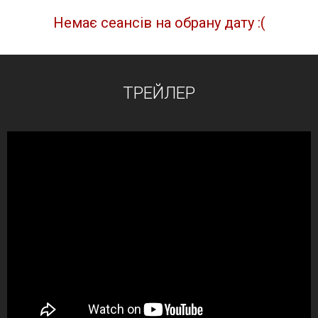
Немає сеансів на обрану дату :(
ТРЕЙЛЕР