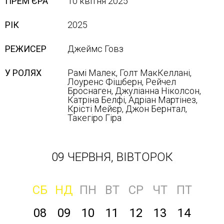
ПРЕМ'ЄРА
10 квітня 2025
РІК
2025
РЕЖИСЕР
Джеймс Говз
У РОЛЯХ
Рамі Малек, Голт МакКеллані,
Лоуренс Фішберн, Рейчел
Броснаген, Джуліанна Ніколсон,
Катріна Белфі, Адріан Мартінез,
Крісті Мейєр, Джон Бернтал,
Такегіро Гіра
09 ЧЕРВНЯ, ВІВТОРОК
СБ
НД
ПН
ВТ
СР
ЧТ
ПТ
08
09
10
11
12
13
14