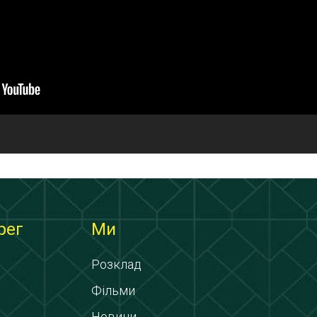
рег
Ми
Розклад
Фільми
Новини