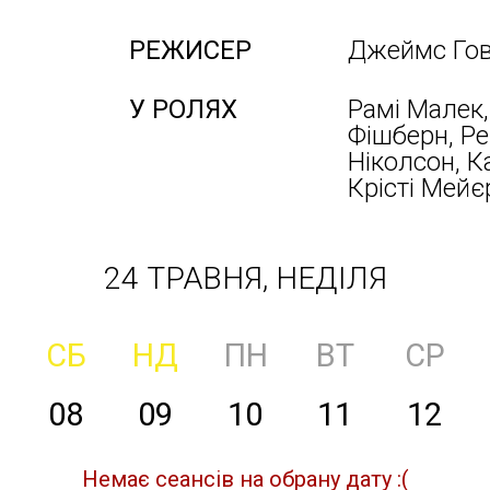
РЕЖИСЕР
Джеймс Го
У РОЛЯХ
Рамі Малек,
Фішберн, Р
Ніколсон, К
Крісті Мейє
24 ТРАВНЯ, НЕДІЛЯ
СБ
НД
ПН
ВТ
СР
08
09
10
11
12
Немає сеансів на обрану дату :(