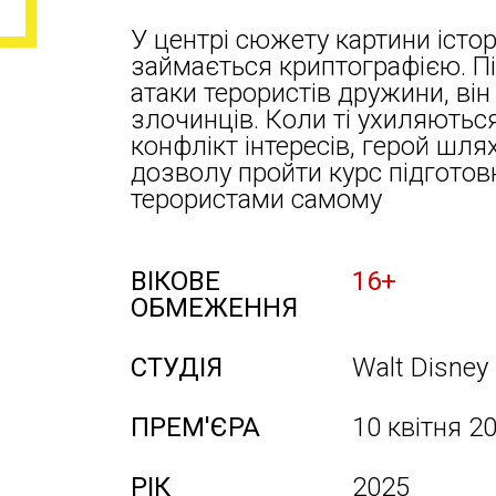
У центрі сюжету картини істор
займається криптографією. Піс
атаки терористів дружини, він
злочинців. Коли ті ухиляються
конфлікт інтересів, герой шл
дозволу пройти курс підготов
терористами самому
ВІКОВЕ
16+
ОБМЕЖЕННЯ
СТУДІЯ
Walt Disney 
ПРЕМ'ЄРА
10 квітня 2
РІК
2025