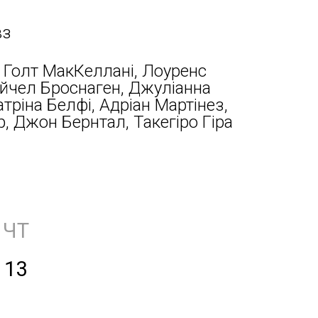
вз
 Голт МакКеллані, Лоуренс
ейчел Броснаген, Джуліанна
атріна Белфі, Адріан Мартінез,
р, Джон Бернтал, Такегіро Гіра
ЧТ
13