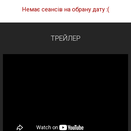
Немає сеансів на обрану дату :(
ТРЕЙЛЕР