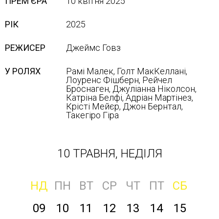
ПРЕМ'ЄРА
10 квітня 2025
РІК
2025
РЕЖИСЕР
Джеймс Говз
У РОЛЯХ
Рамі Малек, Голт МакКеллані,
Лоуренс Фішберн, Рейчел
Броснаген, Джуліанна Ніколсон,
Катріна Белфі, Адріан Мартінез,
Крісті Мейєр, Джон Бернтал,
Такегіро Гіра
10 ТРАВНЯ, НЕДІЛЯ
НД
ПН
ВТ
СР
ЧТ
ПТ
СБ
09
10
11
12
13
14
15