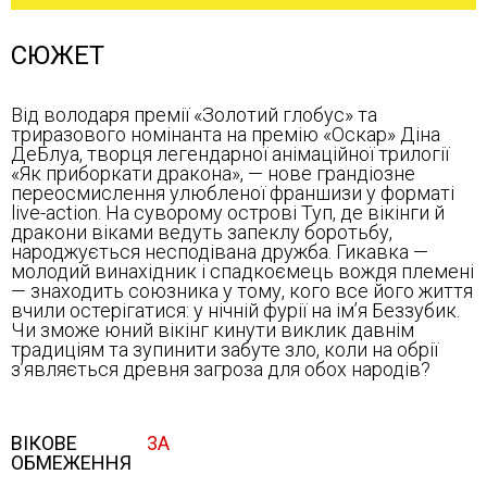
СЮЖЕТ
Від володаря премії «Золотий глобус» та
триразового номінанта на премію «Оскар» Діна
ДеБлуа, творця легендарної анімаційної трилогії
«Як приборкати дракона», — нове грандіозне
переосмислення улюбленої франшизи у форматі
live-action. На суворому острові Туп, де вікінги й
дракони віками ведуть запеклу боротьбу,
народжується несподівана дружба. Гикавка —
молодий винахідник і спадкоємець вождя племені
— знаходить союзника у тому, кого все його життя
вчили остерігатися: у нічній фурії на ім’я Беззубик.
Чи зможе юний вікінг кинути виклик давнім
традиціям та зупинити забуте зло, коли на обрії
з’являється древня загроза для обох народів?
ВІКОВЕ
3A
ОБМЕЖЕННЯ