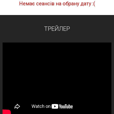
Немає сеансів на обрану дату :(
ТРЕЙЛЕР