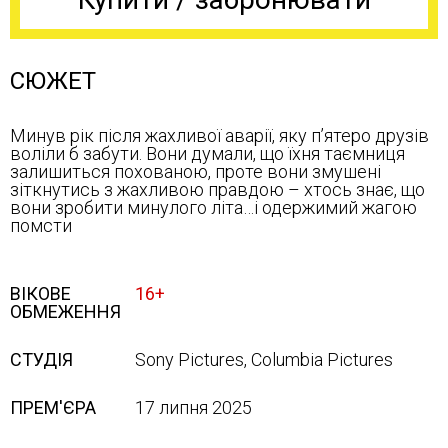
СЮЖЕТ
Минув рік після жахливої аварії, яку п’ятеро друзів
воліли б забути. Вони думали, що їхня таємниця
залишиться похованою, проте вони змушені
зіткнутись з жахливою правдою – хтось знає, що
вони зробити минулого літа…і одержимий жагою
помсти
ВІКОВЕ
16+
ОБМЕЖЕННЯ
СТУДІЯ
Sony Pictures, Columbia Pictures
ПРЕМ'ЄРА
17 липня 2025