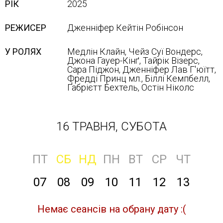
РІК
2025
РЕЖИСЕР
Дженніфер Кейтін Робінсон
У РОЛЯХ
Медлін Клайн, Чейз Суї Вондерс,
Джона Гауер-Кінґ, Тайрік Візерс,
Сара Піджон, Дженніфер Лав Г'юїтт,
Фредді Принц мл., Біллі Кемпбелл,
Ґабрієтт Бехтель, Остін Ніколс
16 ТРАВНЯ, СУБОТА
ПТ
СБ
НД
ПН
ВТ
СР
ЧТ
07
08
09
10
11
12
13
Немає сеансів на обрану дату :(