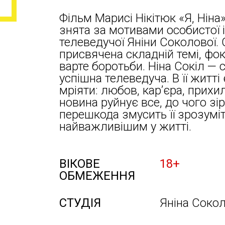
Фільм Марисі Нікітюк «Я, Нін
знята за мотивами особистої і
телеведучої Яніни Соколової. 
присвячена складній темі, фок
варте боротьби. Ніна Сокіл — 
успішна телеведуча. В її житті
мріяти: любов, кар’єра, прихи
новина руйнує все, до чого зі
перешкода змусить її зрозуміти
найважливішим у житті.
ВІКОВЕ
18+
ОБМЕЖЕННЯ
СТУДІЯ
Яніна Соко