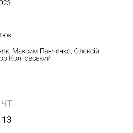
2023
ітюк
няк, Максим Панченко, Олексій
гор Колтовський
ЧТ
13