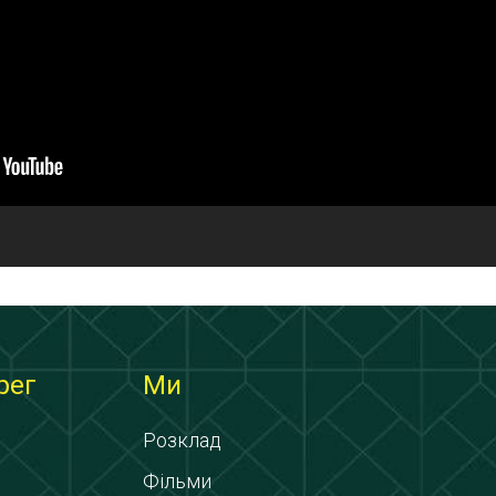
рег
Ми
Розклад
Фільми