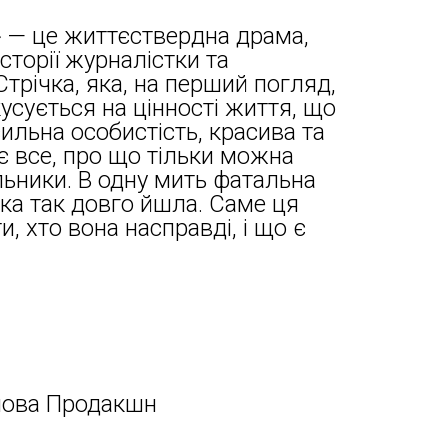
а» — це життєствердна драма,
сторії журналістки та
Стрічка, яка, на перший погляд,
усується на цінності життя, що
сильна особистість, красива та
 є все, про що тільки можна
льники. В одну мить фатальна
рка так довго йшла. Саме ця
, хто вона насправді, і що є
лова Продакшн