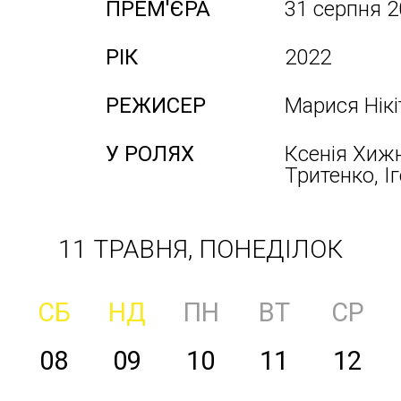
ПРЕМ'ЄРА
31 серпня 
РІК
2022
РЕЖИСЕР
Марися Нік
У РОЛЯХ
Ксенія Хиж
Тритенко, І
11 ТРАВНЯ, ПОНЕДІЛОК
СБ
НД
ПН
ВТ
СР
08
09
10
11
12