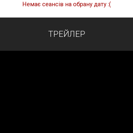
Немає сеансів на обрану дату :(
ТРЕЙЛЕР