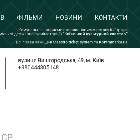
ІВ
ФІЛЬМИ
НОВИНИ
КОНТАКТИ
Комунальне підприємство виконавчого органу Київради
 міської державної адміністрації)
"Київський культурний кластер"
Всi права захищенi
Maestro ticket system
та
Kontramarka.ua
вулиця Вишгородська, 49, м. Київ
+380444305148
СР