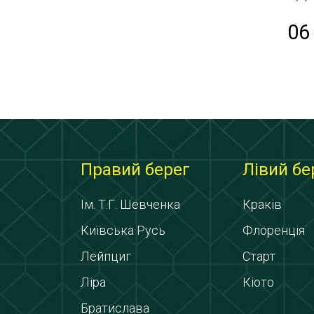
06
Правий берег
Лівий бе
Ім. Т.Г. Шевченка
Краків
Київська Русь
Флоренція
Лейпциг
Старт
Ліра
Кіото
Братислава