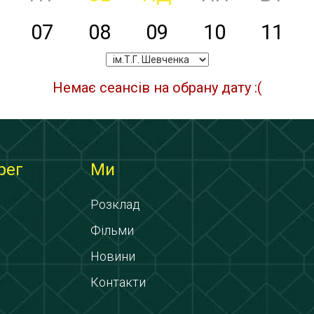
07
08
09
10
11
Немає сеансів на обрану дату :(
рег
Ми
Розклад
Фільми
Новини
Контакти