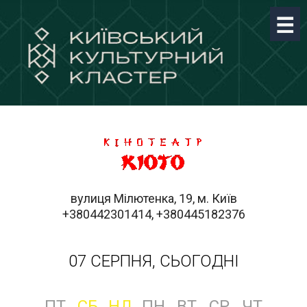
вулиця Мілютенка, 19, м. Київ
+380442301414, +380445182376
07 СЕРПНЯ, СЬОГОДНІ
ПТ
СБ
НД
ПН
ВТ
СР
ЧТ