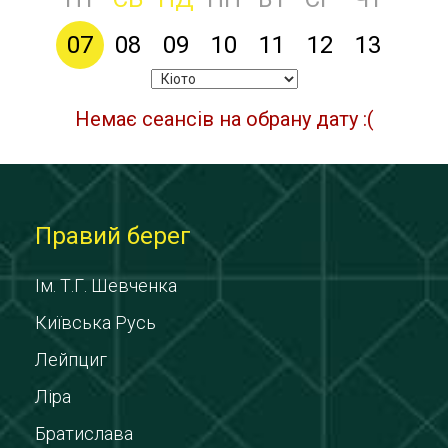
07
08
09
10
11
12
13
Немає сеансів на обрану дату :(
Правий берег
Ім. Т.Г. Шевченка
Київська Русь
Лейпциг
Ліра
Братислава