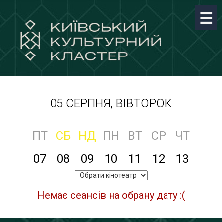
05 СЕРПНЯ, ВІВТОРОК
ПТ
СБ
НД
ПН
ВТ
СР
ЧТ
07
08
09
10
11
12
13
Немає сеансів на обрану дату :(