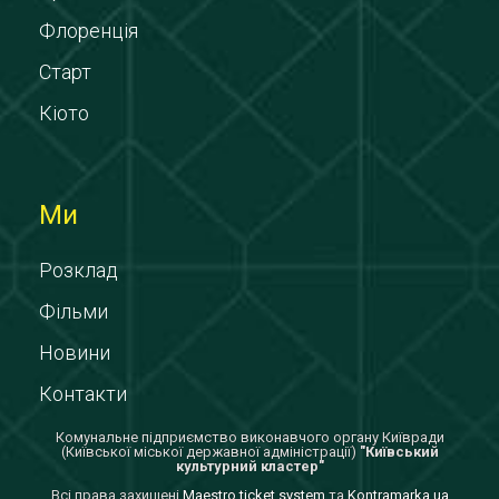
Флоренція
Старт
Кіото
Ми
Розклад
Фільми
Новини
Контакти
Комунальне підприємство виконавчого органу Київради
(Київської міської державної адміністрації)
"Київський
культурний кластер"
Всi права захищенi
Maestro ticket system
та
Kontramarka.ua