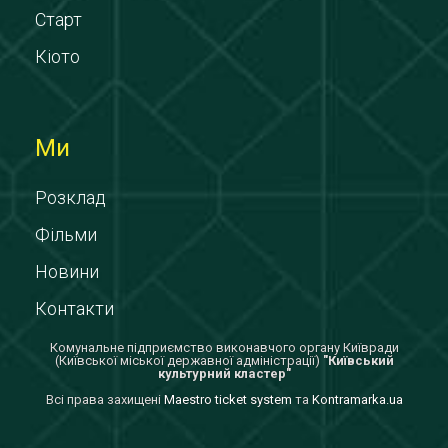
Старт
Кіото
Ми
Розклад
Фільми
Новини
Контакти
Комунальне підприємство виконавчого органу Київради
(Київської міської державної адміністрації)
"Київський
культурний кластер"
Всi права захищенi
Maestro ticket system
та
Kontramarka.ua