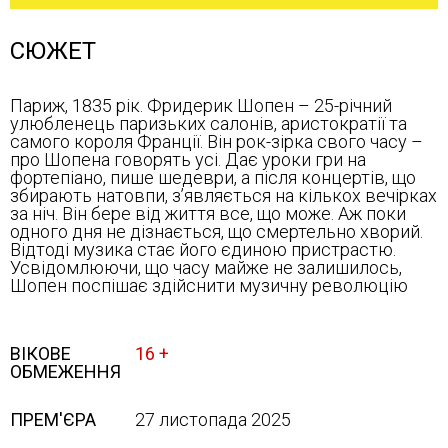
СЮЖЕТ
Париж, 1835 рік. Фридерик Шопен – 25-річний
улюбленець паризьких салонів, аристократії та
самого короля Франції. Він рок-зірка свого часу –
про Шопена говорять усі. Дає уроки гри на
фортепіано, пише шедеври, а після концертів, що
збирають натовпи, зʼявляється на кількох вечірках
за ніч. Він бере від життя все, що може. Аж поки
одного дня не дізнається, що смертельно хворий.
Відтоді музика стає його єдиною пристрастю.
Усвідомлюючи, що часу майже не залишилось,
Шопен поспішає здійснити музичну революцію
ВІКОВЕ
16 +
ОБМЕЖЕННЯ
ПРЕМ'ЄРА
27 листопада 2025